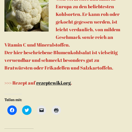
Europa zu den beliebtesten
Kohlsorten. Er kann roh oder
gekocht gegessen werden, ist
leicht verdaulich, von mildem
Geschmack sowie reich an
Vitamin C und Mineralstoffen.
Der hier beschriebene Blumenkohlsalat ist vielseitig
verwendbar und schmeckt besonders gut zu
Bratwürsten oder Frikadellen und Salzkartoffeln.
>>> Rezept auf
rezeptewiki.org
.
Teilen mit:
Klick,
Klick,
Klicken,
Klicken
um
um
um
zum
auf
über
einem
Ausdrucken
Facebook
Twitter
Freund
(Wird
zu
zu
einen
in
teilen
teilen
Link
neuem