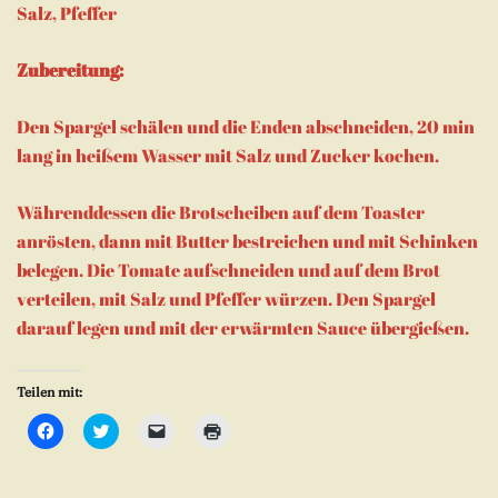
Salz, Pfeffer
Zubereitung:
Den Spargel schälen und die Enden abschneiden, 20 min
lang in heißem Wasser mit Salz und Zucker kochen.
Währenddessen die Brotscheiben auf dem Toaster
anrösten, dann mit Butter bestreichen und mit Schinken
belegen. Die Tomate aufschneiden und auf dem Brot
verteilen, mit Salz und Pfeffer würzen. Den Spargel
darauf legen und mit der erwärmten Sauce übergießen.
Teilen mit:
Klick,
Klick,
Klicken,
Klicken
um
um
um
zum
auf
über
einem
Ausdrucken
Facebook
Twitter
Freund
(Wird
zu
zu
einen
in