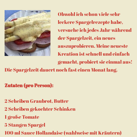
Obwohl ich schon viele sehr
leckere Spargelrezepte habe,
versuche ich jedes Jahr während
der Spargelzeit, ein neues
auszuprobieren. Meine neueste
Kreation ist schnell und einfach
gemacht, probiert sie einmal aus!
Die Spargelzeit dauert noch fast einen Monat lang.
Zutaten (pro Person):
2 Scheiben Graubrot, Butter
2 Scheiben gekochter Schinken
1 große Tomate
5 Stangen Spargel
100 ml Sauce Hollandaise (wahlweise mit Kräutern)