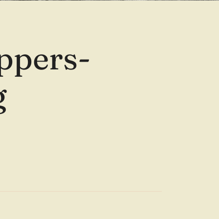
ppers-
g