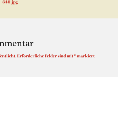
tion
5_640.jpg
ommentar
entlicht.
Erforderliche Felder sind mit
*
markiert