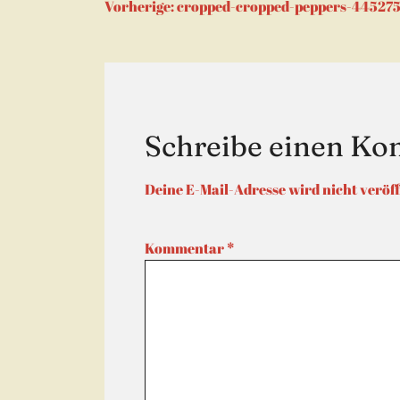
Beitragsnaviga
Vorherige:
cropped-cropped-peppers-44527
Schreibe einen K
Deine E-Mail-Adresse wird nicht veröff
Kommentar
*