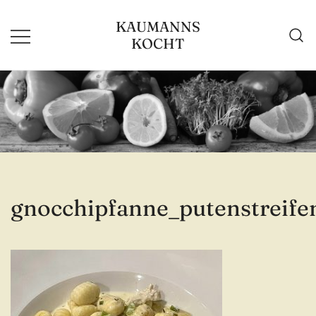
Zum
KAUMANNS
Inhalt
KOCHT
springen
gnocchipfanne_putenstreife