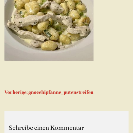
Beitragsnavigation
Vorherige:
gnocchipfanne_putenstreifen
Schreibe einen Kommentar