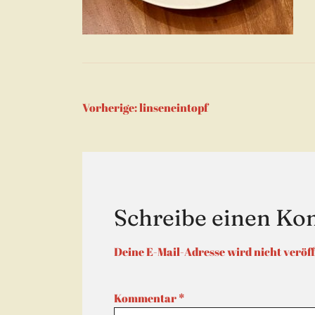
Beitragsnaviga
Vorherige:
linseneintopf
Schreibe einen K
Deine E-Mail-Adresse wird nicht veröff
Kommentar
*