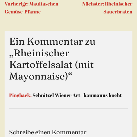
Beitragsnavigation
Vorherige:
Maultaschen-
Nächster:
Rheinischer
Gemüse-Pfanne
Sauerbraten
Ein Kommentar zu
„
Rheinischer
Kartoffelsalat (mit
Mayonnaise)
“
Pingback:
Schnitzel Wiener Art | kaumanns kocht
Schreibe einen Kommentar