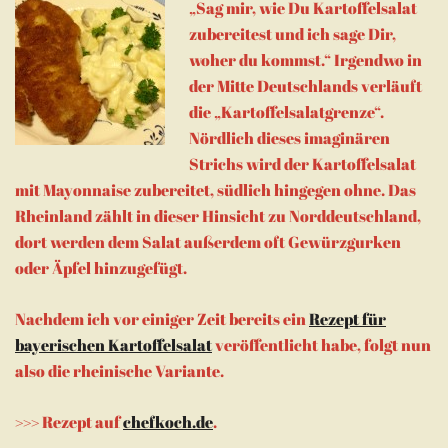
„Sag mir, wie Du Kartoffelsalat
zubereitest und ich sage Dir,
woher du kommst.“ Irgendwo in
der Mitte Deutschlands verläuft
die „Kartoffelsalatgrenze“.
Nördlich dieses imaginären
Strichs wird der Kartoffelsalat
mit Mayonnaise zubereitet, südlich hingegen ohne. Das
Rheinland zählt in dieser Hinsicht zu Norddeutschland,
dort werden dem Salat außerdem oft Gewürzgurken
oder Äpfel hinzugefügt.
Nachdem ich vor einiger Zeit bereits ein
Rezept für
bayerischen Kartoffelsalat
veröffentlicht habe, folgt nun
also die rheinische Variante.
>>> Rezept auf
chefkoch.de
.