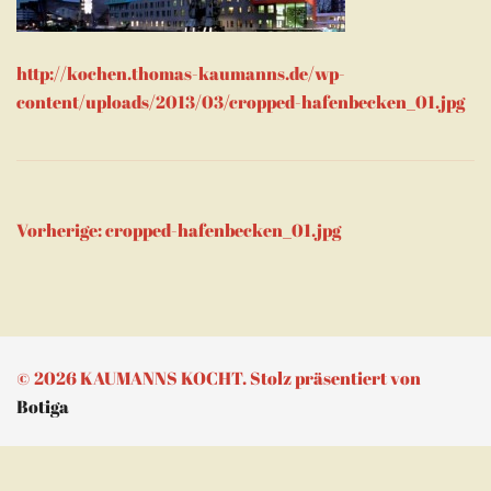
http://kochen.thomas-kaumanns.de/wp-
content/uploads/2013/03/cropped-hafenbecken_01.jpg
Beitragsnavigation
Vorherige:
cropped-hafenbecken_01.jpg
© 2026 KAUMANNS KOCHT. Stolz präsentiert von
Botiga