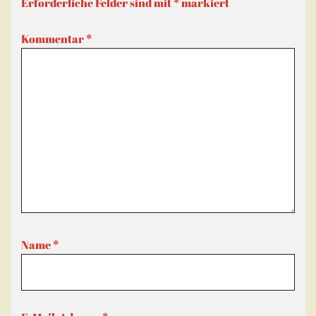
Erforderliche Felder sind mit
*
markiert
Kommentar
*
Name
*