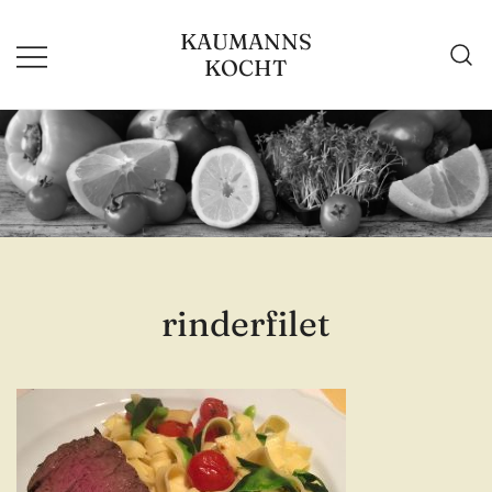
Zum
KAUMANNS
Inhalt
KOCHT
springen
rinderfilet