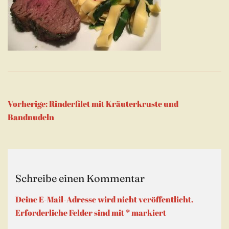
Beitragsnavigation
Vorherige:
Rinderfilet mit Kräuterkruste und
Bandnudeln
Schreibe einen Kommentar
Deine E-Mail-Adresse wird nicht veröffentlicht.
Erforderliche Felder sind mit
*
markiert