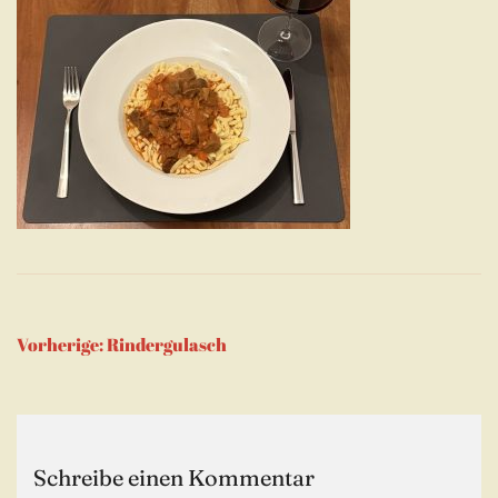
Beitragsnavigation
Vorherige:
Rindergulasch
Schreibe einen Kommentar