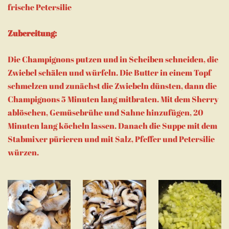
frische Petersilie
Zubereitung:
Die Champignons putzen und in Scheiben schneiden, die
Zwiebel schälen und würfeln. Die Butter in einem Topf
schmelzen und zunächst die Zwiebeln dünsten, dann die
Champignons 5 Minuten lang mitbraten. Mit dem Sherry
ablöschen, Gemüsebrühe und Sahne hinzufügen, 20
Minuten lang köcheln lassen. Danach die Suppe mit dem
Stabmixer pürieren und mit Salz, Pfeffer und Petersilie
würzen.