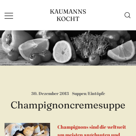
Zum
KAUMANNS
Inhalt
KOCHT
springen
30. Dezember 2013
Suppen/Eintöpfe
Champignoncremesuppe
Champignons sind die weltweit
am meisten angebauten und