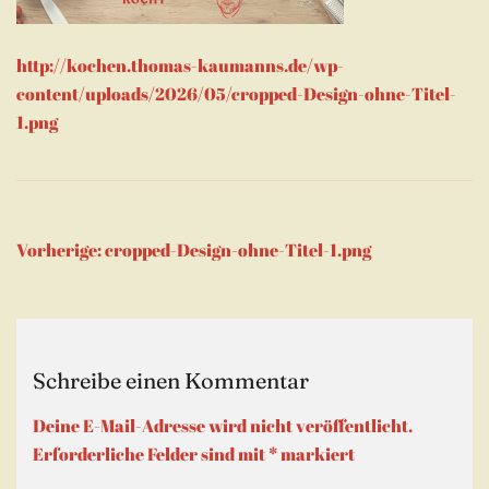
http://kochen.thomas-kaumanns.de/wp-
content/uploads/2026/05/cropped-Design-ohne-Titel-
1.png
Beitragsnavigation
Vorherige:
cropped-Design-ohne-Titel-1.png
Schreibe einen Kommentar
Deine E-Mail-Adresse wird nicht veröffentlicht.
Erforderliche Felder sind mit
*
markiert