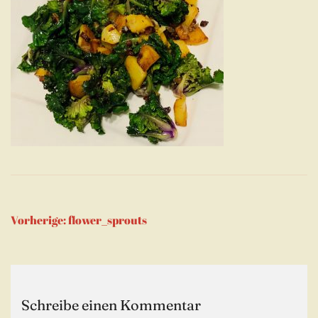
Beitragsnavigation
Vorherige:
flower_sprouts
Schreibe einen Kommentar