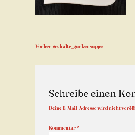
Beitragsnaviga
Vorherige:
kalte_gurkensuppe
Schreibe einen K
Deine E-Mail-Adresse wird nicht veröff
Kommentar
*