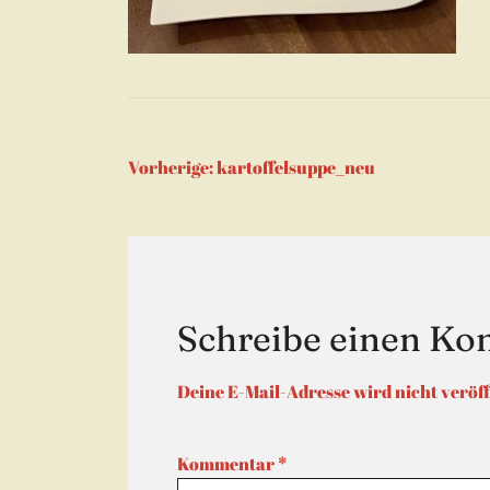
Beitragsnaviga
Vorherige:
kartoffelsuppe_neu
Schreibe einen K
Deine E-Mail-Adresse wird nicht veröff
Kommentar
*