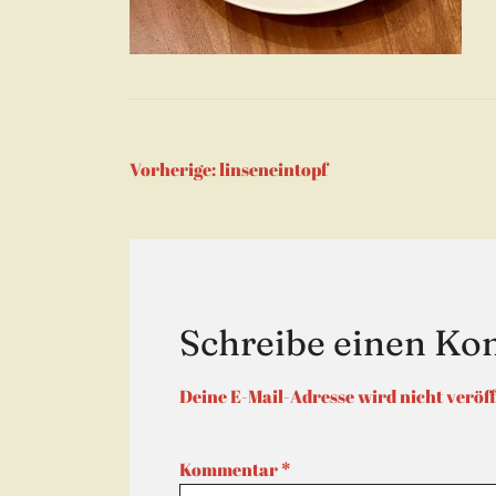
Beitragsnaviga
Vorherige:
linseneintopf
Schreibe einen K
Deine E-Mail-Adresse wird nicht veröff
Kommentar
*