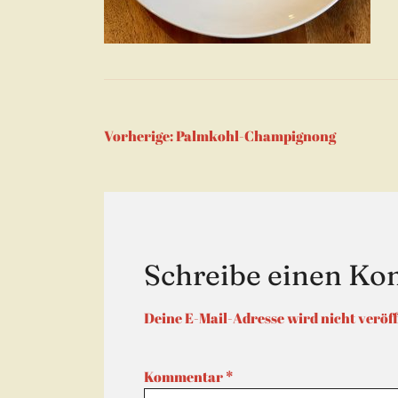
Beitragsnaviga
Vorherige:
Palmkohl-Champignong
Schreibe einen K
Deine E-Mail-Adresse wird nicht veröff
Kommentar
*