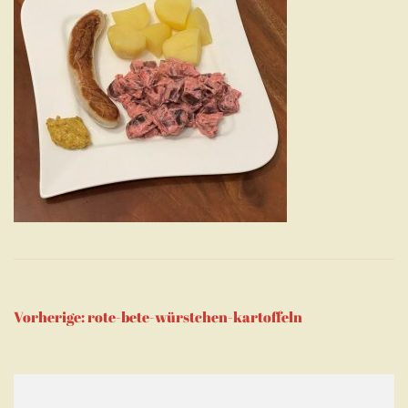
Beitragsnavigation
Vorherige:
rote-bete-würstchen-kartoffeln