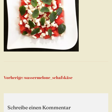
Beitragsnavigation
Vorherige:
wassermelone_schafskäse
Schreibe einen Kommentar