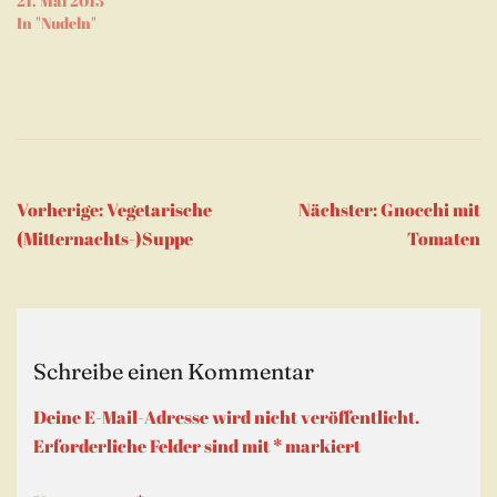
21. Mai 2013
In "Nudeln"
Beitragsnavigation
Vorherige:
Vegetarische
Nächster:
Gnocchi mit
(Mitternachts-)Suppe
Tomaten
Schreibe einen Kommentar
Deine E-Mail-Adresse wird nicht veröffentlicht.
Erforderliche Felder sind mit
*
markiert