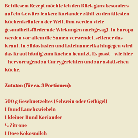
Bei diesem Rezept möchte ich den Blick ganz besonders
auf ein Gewürz lenken: Koriander zählt zu den ältesten
Küchenkräutern der Welt, ihm werden viele
gesundheitsfördernde Wirkungen nachgesagt. In Europa
werden vor allem die Samen verwendet, seltener das
Kraut. In Südostasien und Lateinamerika hingegen wird
das Kraut häufig zum Kochen benutzt. Es passt – wie hier
– hervorragend zu Currygerichten und zur asiatischen
Küche.
Zutaten (für ca. 3 Portionen)
:
500 g Geschnetzeltes (Schwein oder Geflügel)
1 Bund Lauchzwiebeln
1 kleiner Bund Koriander
½ Zitrone
1 Dose Kokosmilch