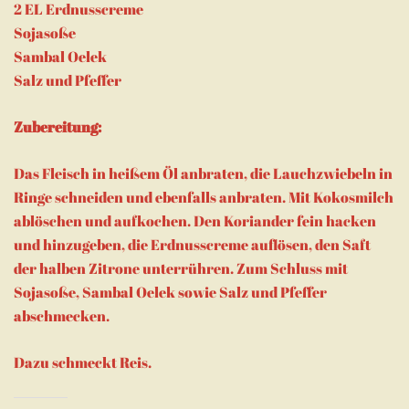
2 EL Erdnusscreme
Sojasoße
Sambal Oelek
Salz und Pfeffer
Zubereitung:
Das Fleisch in heißem Öl anbraten, die Lauchzwiebeln in
Ringe schneiden und ebenfalls anbraten. Mit Kokosmilch
ablöschen und aufkochen. Den Koriander fein hacken
und hinzugeben, die Erdnusscreme auflösen, den Saft
der halben Zitrone unterrühren. Zum Schluss mit
Sojasoße, Sambal Oelek sowie Salz und Pfeffer
abschmecken.
Dazu schmeckt Reis.