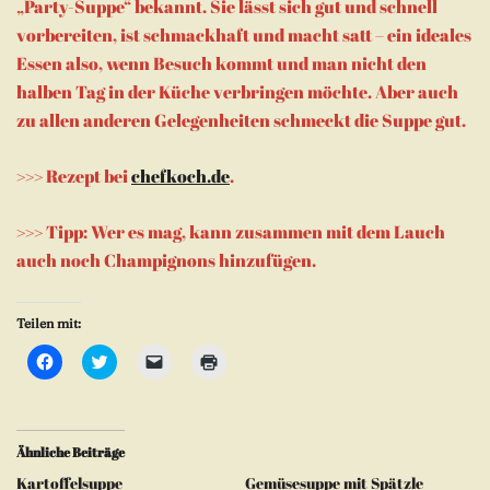
„Party-Suppe“ bekannt. Sie lässt sich gut und schnell
vorbereiten, ist schmackhaft und macht satt – ein ideales
Essen also, wenn Besuch kommt und man nicht den
halben Tag in der Küche verbringen möchte. Aber auch
zu allen anderen Gelegenheiten schmeckt die Suppe gut.
>>> Rezept bei
chefkoch.de
.
>>> Tipp: Wer es mag, kann zusammen mit dem Lauch
auch noch Champignons hinzufügen.
Teilen mit:
Klick,
Klick,
Klicken,
Klicken
um
um
um
zum
auf
über
einem
Ausdrucken
Facebook
Twitter
Freund
(Wird
zu
zu
einen
in
teilen
teilen
Link
neuem
(Wird
(Wird
per
Fenster
Ähnliche Beiträge
in
in
E-
geöffnet)
neuem
neuem
Mail
Kartoffelsuppe
Gemüsesuppe mit Spätzle
Fenster
Fenster
zu