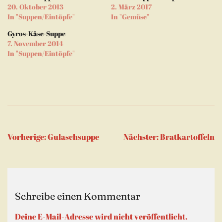
geöffnet)
geöffnet)
senden
20. Oktober 2013
2. März 2017
(Wird
In "Suppen/Eintöpfe"
In "Gemüse"
in
neuem
Fenster
Gyros-Käse-Suppe
geöffnet)
7. November 2014
In "Suppen/Eintöpfe"
Beitragsnavigation
Vorherige:
Gulaschsuppe
Nächster:
Bratkartoffeln
Schreibe einen Kommentar
Deine E-Mail-Adresse wird nicht veröffentlicht.