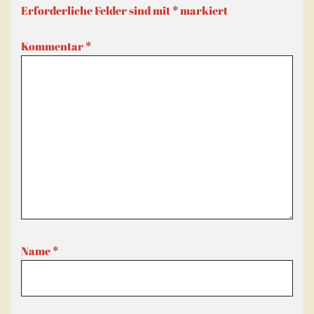
Erforderliche Felder sind mit
*
markiert
Kommentar
*
Name
*