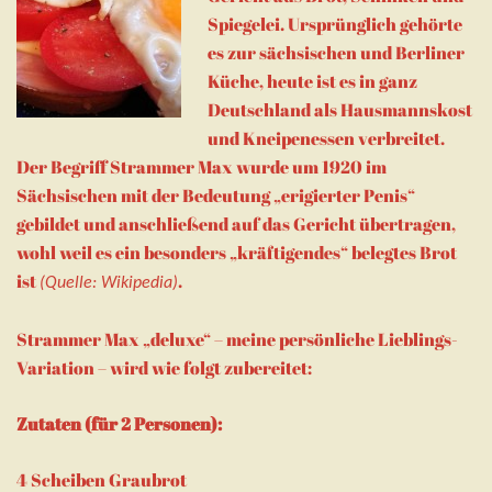
Spiegelei
. Ursprünglich gehörte
es zur
sächsischen
und
Berliner
Küche
, heute ist es in ganz
Deutschland als
Hausmannskost
und
Kneipenessen
verbreitet.
Der Begriff Strammer Max wurde um 1920 im
Sächsischen
mit der Bedeutung „erigierter Penis“
gebildet und anschließend auf das Gericht übertragen,
wohl weil es ein besonders „kräftigendes“ belegtes Brot
ist
.
(Quelle: Wikipedia)
Strammer Max „deluxe“ – meine persönliche Lieblings-
Variation – wird wie folgt zubereitet:
Zutaten (für 2 Personen):
4 Scheiben Graubrot