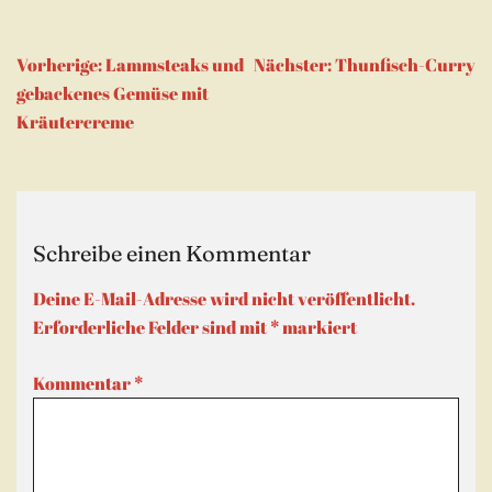
Beitragsnavigation
Vorherige:
Lammsteaks und
Nächster:
Thunfisch-Curry
gebackenes Gemüse mit
Kräutercreme
Schreibe einen Kommentar
Deine E-Mail-Adresse wird nicht veröffentlicht.
Erforderliche Felder sind mit
*
markiert
Kommentar
*