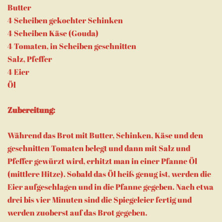
Butter
4 Scheiben gekochter Schinken
4 Scheiben Käse (Gouda)
4 Tomaten, in Scheiben geschnitten
Salz, Pfeffer
4 Eier
Öl
Zubereitung:
Während das Brot mit Butter, Schinken, Käse und den
geschnitten Tomaten belegt und dann mit Salz und
Pfeffer gewürzt wird, erhitzt man in einer Pfanne Öl
(mittlere Hitze). Sobald das Öl heiß genug ist, werden die
Eier aufgeschlagen und in die Pfanne gegeben. Nach etwa
drei bis vier Minuten sind die Spiegeleier fertig und
werden zuoberst auf das Brot gegeben.