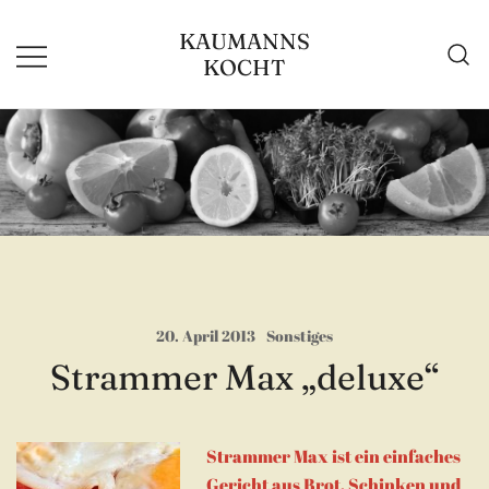
Zum
KAUMANNS
Inhalt
KOCHT
springen
20. April 2013
Sonstiges
Strammer Max „deluxe“
Strammer Max ist ein einfaches
Gericht aus
Brot
,
Schinken
und