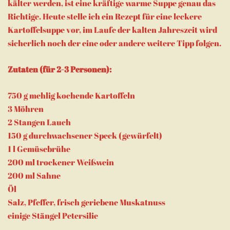
kälter werden, ist eine kräftige warme Suppe genau das
Richtige. Heute stelle ich ein Rezept für eine leckere
Kartoffelsuppe vor, im Laufe der kalten Jahreszeit wird
sicherlich noch der eine oder andere weitere Tipp folgen.
Zutaten (für 2-3 Personen):
750 g mehlig kochende Kartoffeln
3 Möhren
2 Stangen Lauch
150 g durchwachsener Speck (gewürfelt)
1 l Gemüsebrühe
200 ml trockener Weißwein
200 ml Sahne
Öl
Salz, Pfeffer, frisch geriebene Muskatnuss
einige Stängel Petersilie