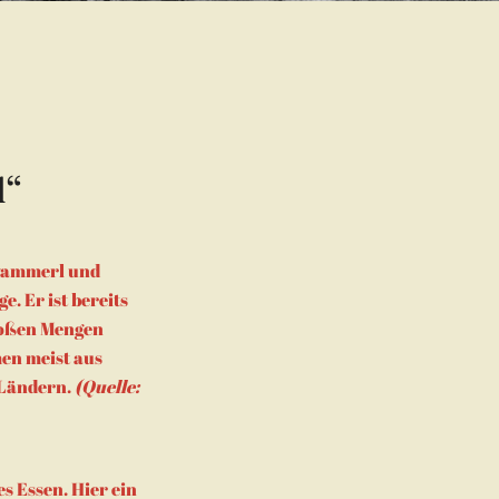
l“
hwammerl und
e. Er ist bereits
großen Mengen
en meist aus
 Ländern.
(Quelle:
es Essen. Hier ein