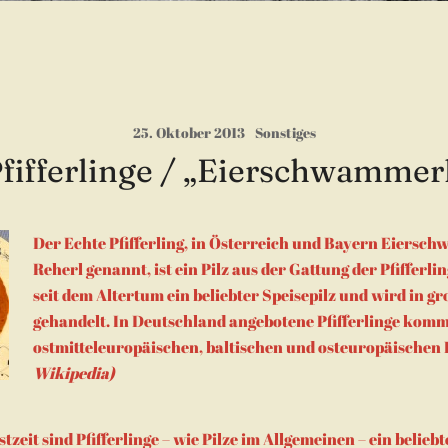
25. Oktober 2013
Sonstiges
fifferlinge / „Eierschwammer
Der Echte Pfifferling, in Österreich und Bayern Eiersc
Reherl genannt, ist ein Pilz aus der Gattung der Pfifferling
seit dem Altertum ein beliebter Speisepilz und wird in 
gehandelt. In Deutschland angebotene Pfifferlinge komm
ostmitteleuropäischen, baltischen und osteuropäischen
Wikipedia)
zeit sind Pfifferlinge – wie Pilze im Allgemeinen – ein beliebt