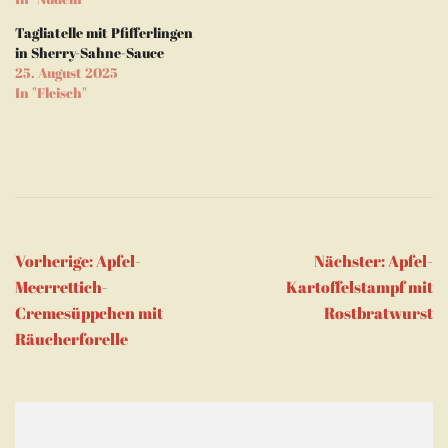
geöffnet)
Tagliatelle mit Pfifferlingen
in Sherry-Sahne-Sauce
25. August 2025
In "Fleisch"
Beitragsnavigation
Vorherige:
Apfel-
Nächster:
Apfel-
Meerrettich-
Kartoffelstampf mit
Cremesüppchen mit
Rostbratwurst
Räucherforelle