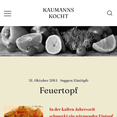
Zum
KAUMANNS
Inhalt
KOCHT
springen
31. Oktober 2014
Suppen/Eintöpfe
Feuertopf
In der kalten Jahreszeit
schmeckt ein wärmender Eintopf