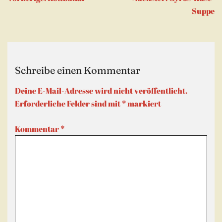
Fenster
geöffnet)
Suppe
Schreibe einen Kommentar
Deine E-Mail-Adresse wird nicht veröffentlicht.
Erforderliche Felder sind mit
*
markiert
Kommentar
*