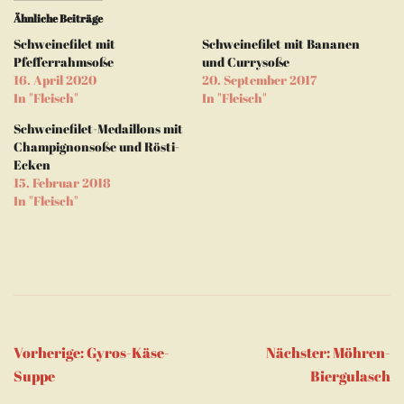
teilen
teilen
Link
neuem
(Wird
(Wird
per
Fenster
Ähnliche Beiträge
in
in
E-
geöffnet)
neuem
neuem
Mail
Schweinefilet mit
Schweinefilet mit Bananen
Fenster
Fenster
zu
geöffnet)
geöffnet)
senden
Pfefferrahmsoße
und Currysoße
(Wird
16. April 2020
20. September 2017
in
neuem
In "Fleisch"
In "Fleisch"
Fenster
geöffnet)
Schweinefilet-Medaillons mit
Champignonsoße und Rösti-
Ecken
15. Februar 2018
In "Fleisch"
Beitragsnavigation
Vorherige:
Gyros-Käse-
Nächster:
Möhren-
Suppe
Biergulasch