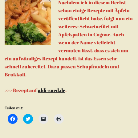
Nachdem ich in diesem Herbst
schon einige Rezepte mit Äpfeln
veröffentlicht habe, folgt nun ein
weiteres: Schweinefilet mit
Apfelspalten in Cognac. Auch
wenn der Name vielleicht
vermuten lässt, dass es sich um
ein aufwändiges Rezept handelt, ist das Essen sehr
schnell zubereitet. Dazu passen Schupfnudeln und
Brokkoli.
>>> Rezept auf
aldi-sued.de
.
Teilen mit:
Klick,
Klick,
Klicken,
Klicken
um
um
um
zum
auf
über
einem
Ausdrucken
Facebook
Twitter
Freund
(Wird
zu
zu
einen
in