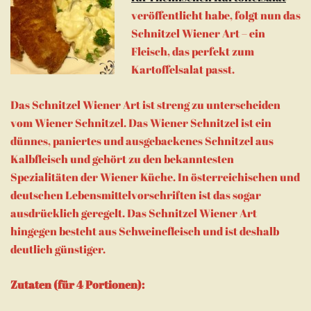
veröffentlicht habe, folgt nun das
Schnitzel Wiener Art – ein
Fleisch, das perfekt zum
Kartoffelsalat passt.
Das Schnitzel Wiener Art ist streng zu unterscheiden
vom Wiener Schnitzel. Das Wiener Schnitzel ist ein
dünnes, paniertes und ausgebackenes Schnitzel aus
Kalbfleisch und gehört zu den bekanntesten
Spezialitäten der Wiener Küche. In österreichischen und
deutschen Lebensmittelvorschriften ist das sogar
ausdrücklich geregelt. Das Schnitzel Wiener Art
hingegen besteht aus Schweinefleisch und ist deshalb
deutlich günstiger.
Zutaten (für 4 Portionen):