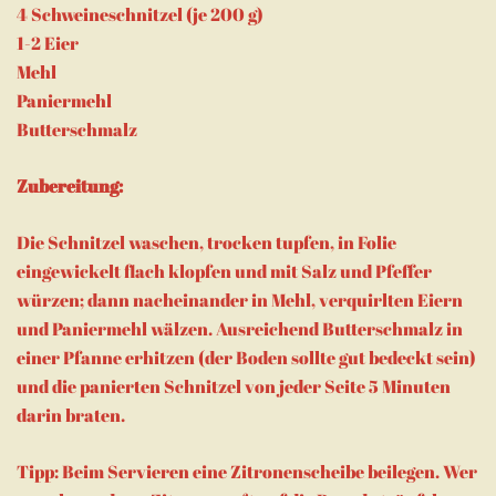
4 Schweineschnitzel (je 200 g)
1-2 Eier
Mehl
Paniermehl
Butterschmalz
Zubereitung:
Die Schnitzel waschen, trocken tupfen, in Folie
eingewickelt flach klopfen und mit Salz und Pfeffer
würzen; dann nacheinander in Mehl, verquirlten Eiern
und Paniermehl wälzen. Ausreichend Butterschmalz in
einer Pfanne erhitzen (der Boden sollte gut bedeckt sein)
und die panierten Schnitzel von jeder Seite 5 Minuten
darin braten.
Tipp: Beim Servieren eine Zitronenscheibe beilegen. Wer