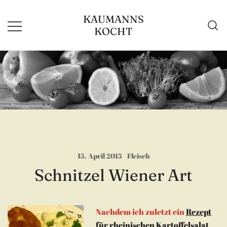
Zum
KAUMANNS
Inhalt
KOCHT
springen
15. April 2015
Fleisch
Schnitzel Wiener Art
Nachdem ich zuletzt ein
Rezept
für rheinischen Kartoffelsalat