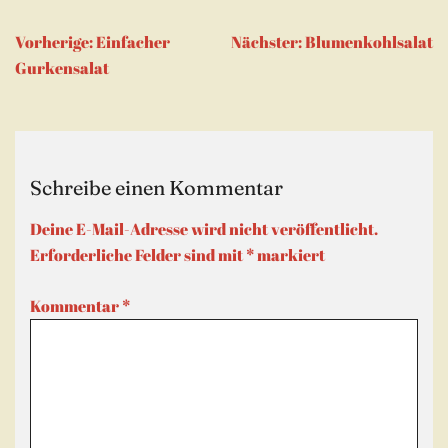
Beitragsnavigation
Vorherige:
Einfacher
Nächster:
Blumenkohlsalat
Gurkensalat
Schreibe einen Kommentar
Deine E-Mail-Adresse wird nicht veröffentlicht.
Erforderliche Felder sind mit
*
markiert
Kommentar
*