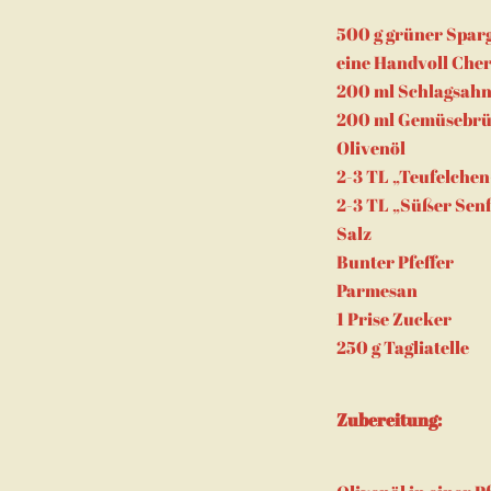
500 g grüner Sparg
eine Handvoll Cher
200 ml Schlagsah
200 ml Gemüsebr
Olivenöl
2-3 TL „Teufelchen
2-3 TL „Süßer Sen
Salz
Bunter Pfeffer
Parmesan
1 Prise Zucker
250 g Tagliatelle
Zubereitung: