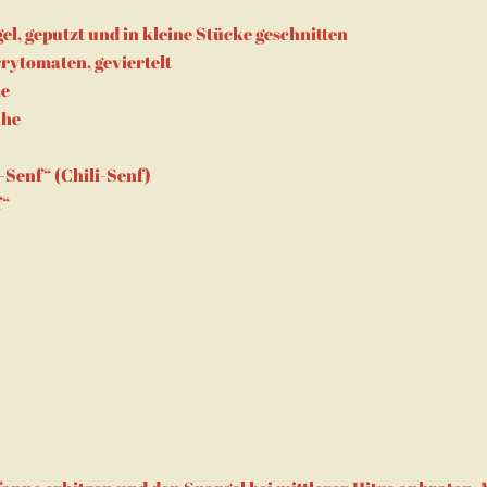
el, geputzt und in kleine Stücke geschnitten
rytomaten, geviertelt
ne
ühe
-Senf“ (Chili-Senf)
f“