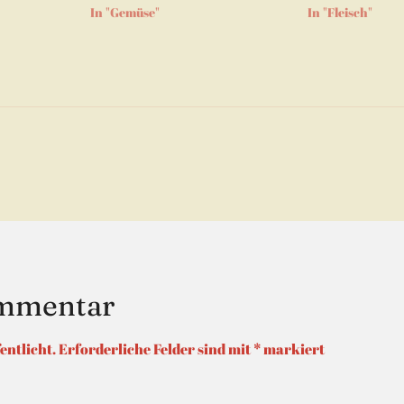
m
In "Gemüse"
In "Fleisch"
er
net)
tion
ommentar
entlicht.
Erforderliche Felder sind mit
*
markiert