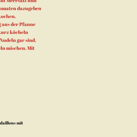
 Mit Meersalz und
 Tomaten dazugeben
kochen.
 aus der Pfanne
 kurz köcheln
 Nudeln gar sind,
ln mischen. Mit
daillons mit