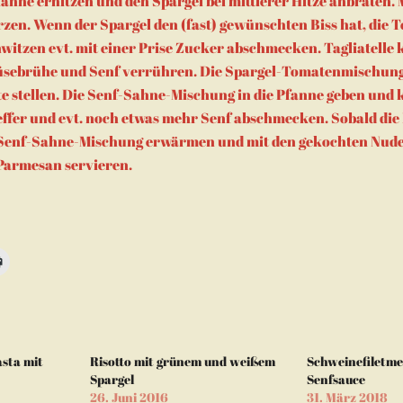
fanne erhitzen und den Spargel bei mittlerer Hitze anbraten.
zen. Wenn der Spargel den (fast) gewünschten Biss hat, die
witzen evt. mit einer Prise Zucker abschmecken. Tagliatelle 
sebrühe und Senf verrühren. Die Spargel-Tomatenmischung
e stellen. Die Senf-Sahne-Mischung in die Pfanne geben und
feffer und evt. noch etwas mehr Senf abschmecken. Sobald die
r Senf-Sahne-Mischung erwärmen und mit den gekochten Nude
Parmesan servieren.
n,
Klicken
zum
m
Ausdrucken
d
(Wird
in
neuem
Fenster
geöffnet)
asta mit
Risotto mit grünem und weißem
Schweinefiletme
en
Spargel
Senfsauce
26. Juni 2016
31. März 2018