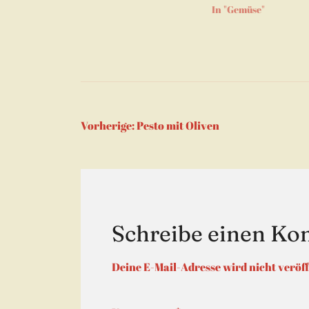
neue
In "Gemüse"
Fenst
geöff
Beitragsnaviga
Vorherige:
Pesto mit Oliven
Schreibe einen K
Deine E-Mail-Adresse wird nicht veröff