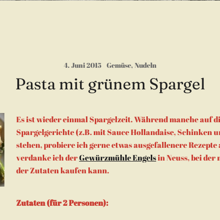
4. Juni 2015
Gemüse
,
Nudeln
Pasta mit grünem Spargel
Es ist wieder einmal Spargelzeit. Während manche auf di
Spargelgerichte (z.B. mit Sauce Hollandaise, Schinken u
stehen, probiere ich gerne etwas ausgefallenere Rezepte 
verdanke ich der
Gewürzmühle Engels
in Neuss, bei der
der Zutaten kaufen kann.
Zutaten (für 2 Personen):