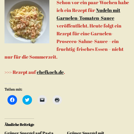
Schon vor ein paar Wochen habe
ich ein Rezept für
Nudeln mit
Garnelen-Tomaten-Sauce
veröffentlicht. Heute folgt ein
Rezept für eine Garnelen-
Prosecco-Sahne-Sauce – ein
fruchtig-frisches Essen – nicht
nur für die Sommerzeit.
>>> Rezept auf
chefkoch.de
.
Teilen mit:
Klick,
Klick,
Klicken,
Klicken
um
um
um
zum
auf
über
einem
Ausdrucken
Facebook
Twitter
Freund
(Wird
zu
zu
einen
in
teilen
teilen
Link
neuem
(Wird
(Wird
per
Fenster
Ähnliche Beiträge
in
in
E-
geöffnet)
neuem
neuem
Mail
Grüner Spargel auf Pasta
Grüner Spargel mit