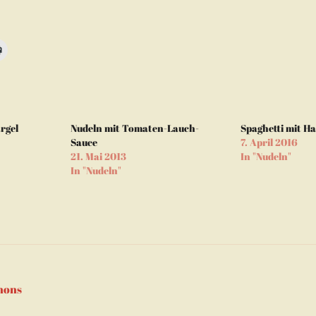
n,
Klicken
zum
m
Ausdrucken
d
(Wird
in
neuem
Fenster
geöffnet)
rgel
Nudeln mit Tomaten-Lauch-
Spaghetti mit Ha
en
Sauce
7. April 2016
21. Mai 2013
In "Nudeln"
m
In "Nudeln"
er
net)
tion
nons