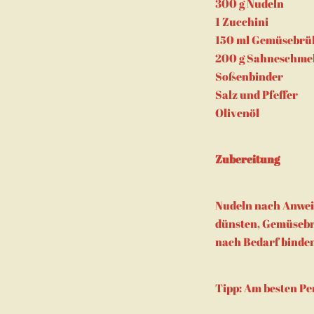
300 g Nudeln
1 Zucchini
150 ml Gemüsebrü
200 g Sahneschme
Soßenbinder
Salz und Pfeffer
Olivenöl
Zubereitung
Nudeln nach Anweis
dünsten, Gemüsebr
nach Bedarf binden
Tipp: Am besten Pe