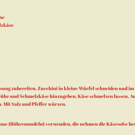
he
lzkäse
ung zubereiten. Zucchini in kleine Würfel schneiden und im
ühe und Schmelzkäse hinzugeben, Käse schmelzen lassen. A
. Mit Salz und Pfeffer würzen.
nne (Röhrennudeln) verwenden, die nehmen die Käsesoße bes