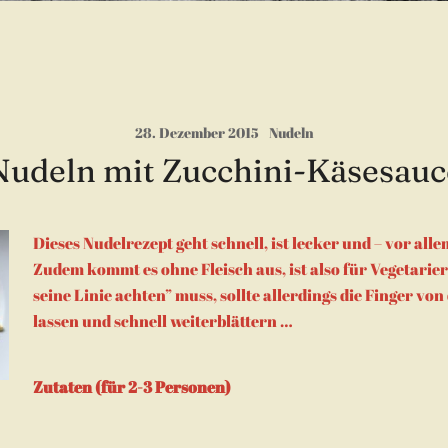
28. Dezember 2015
Nudeln
Nudeln mit Zucchini-Käsesauc
Dieses Nudelrezept geht schnell, ist lecker und – vor alle
Zudem kommt es ohne Fleisch aus, ist also für Vegetarier
seine Linie achten” muss, sollte allerdings die Finger vo
lassen und schnell weiterblättern …
Zutaten (für 2-3 Personen)