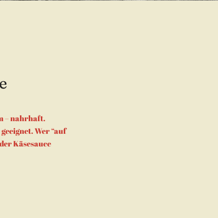
e
m – nahrhaft.
 geeignet. Wer “auf
n der Käsesauce