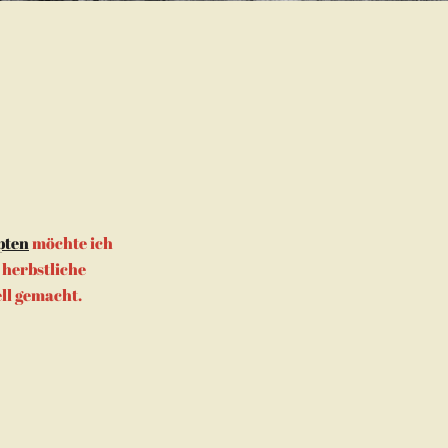
pten
möchte ich
 herbstliche
ell gemacht.