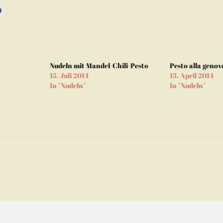
n,
Klicken
zum
m
Ausdrucken
d
(Wird
in
neuem
Fenster
geöffnet)
Nudeln mit Mandel-Chili-Pesto
Pesto alla genov
en
15. Juli 2014
13. April 2014
In "Nudeln"
In "Nudeln"
m
er
net)
tion