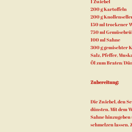
1 Zwiebel
200 g Kartoffeln
200 g Knollenselle
150 ml trockener 
750 ml Gemüsebrü
100 ml Sahne
300 g gemischter K
Salz, Pfeffer, Musk
Öl zum Braten/Dü
Zubereitung:
Die Zwiebel, den Se
dünsten. Mit dem W
Sahne hinzugeben 
schmelzen lassen. 