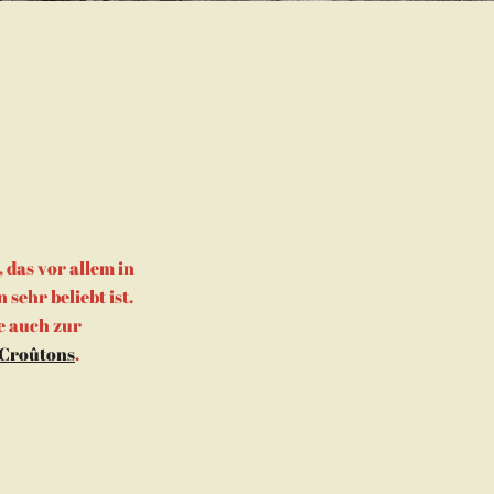
, das vor allem in
sehr beliebt ist.
e auch zur
Croûtons
.