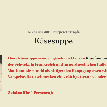
17. Januar 2017
Suppen/Eintöpfe
Käsesuppe
Diese Käsesuppe erinnert geschmacklich an
Käsefondue
der Schweiz, in Frankreich und im nordwestlichen Italien 
Man kann sie sowohl als sättigenden Hauptgang essen wi
Vorspeise. Dazu schmecken ein kräftiges Graubrot oder
Zutaten (für 4 Personen):