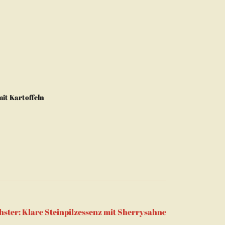
it Kartoffeln
hster:
Klare Steinpilzessenz mit Sherrysahne