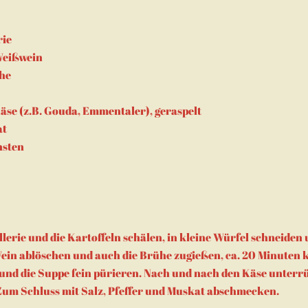
rie
Weißwein
he
äse (z.B. Gouda, Emmentaler), geraspelt
at
nsten
llerie und die Kartoffeln schälen, in kleine Würfel schneiden
ein ablöschen und auch die Brühe zugießen, ca. 20 Minuten k
und die Suppe fein pürieren. Nach und nach den Käse unter
Zum Schluss mit Salz, Pfeffer und Muskat abschmecken.