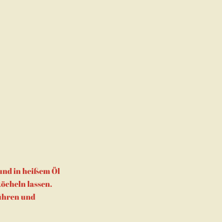
 und in heißem Öl
öcheln lassen.
rühren und