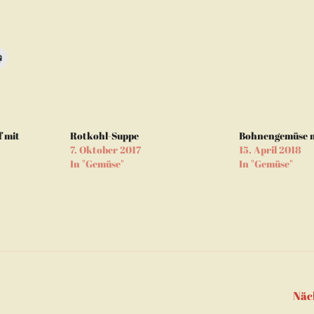
n,
Klicken
zum
m
Ausdrucken
d
(Wird
in
neuem
Fenster
geöffnet)
f mit
Rotkohl-Suppe
Bohnengemüse m
en
7. Oktober 2017
15. April 2018
In "Gemüse"
In "Gemüse"
m
er
net)
tion
Näc