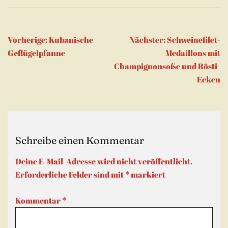
Beitragsnavigation
Vorherige:
Kubanische
Nächster:
Schweinefilet-
Geflügelpfanne
Medaillons mit
Champignonsoße und Rösti-
Ecken
Schreibe einen Kommentar
Deine E-Mail-Adresse wird nicht veröffentlicht.
Erforderliche Felder sind mit
*
markiert
Kommentar
*