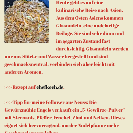
Heute geht es auf eine
kulinarische Reise nach Asien.
Aus dem Osten Asiens kommen
Glasnudeln, eine nudelartige
Beilage. Sie sind sehr dünn und
im gegarten Zustand fast
durchsichtig. Glasnudeln werden
nur aus Stärke und Wasser hergestellt und sind
geschmacksneutral, verbinden sich aber leicht mit
anderen Aromen.
>>> Rezept auf
chefkoch.de
.
>>> Tipp für meine Follower aus Neuss: Die
Gewürzmühle Engels verkauft ein „5-Gewürze-Pulver“
mit Sternanis, Pfeffer, Fenchel, Zimt und Nelken. Dieses
eignet sich hervorragend, um der Nudelpfanne mehr