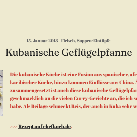
15. Januar 2018
Fleisch
,
Suppen/Eintöpfe
Kubanische Geflügelpfanne
Die kubanische Küche ist eine Fusion aus spanischer, af
karibischer Küche, hinzu kommen Einflüsse aus China. 
zusammengesetzt ist auch diese kubanische Geflügelpfann
geschmacklich an die vielen Curry-Gerichte an, die ich s
habe. Als Beilage schmeckt Reis, der auch in Kuba sehr wei
>>>
Rezept auf chefkoch.de
.