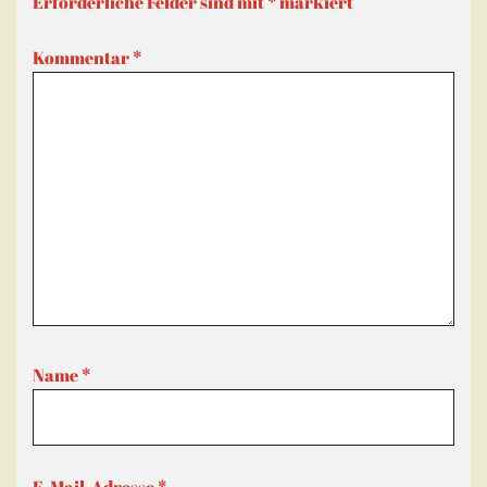
Erforderliche Felder sind mit
*
markiert
Kommentar
*
Name
*