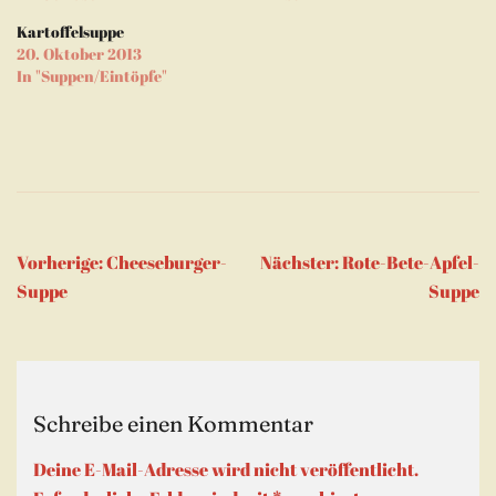
Fenster
geöffnet)
Kartoffelsuppe
20. Oktober 2013
In "Suppen/Eintöpfe"
Beitragsnavigation
Vorherige:
Cheeseburger-
Nächster:
Rote-Bete-Apfel-
Suppe
Suppe
Schreibe einen Kommentar
Deine E-Mail-Adresse wird nicht veröffentlicht.