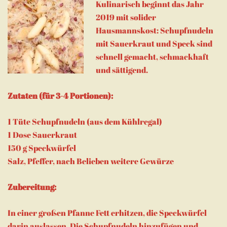
Kulinarisch beginnt das Jahr
2019 mit solider
Hausmannskost: Schupfnudeln
mit Sauerkraut und Speck sind
schnell gemacht, schmackhaft
und sättigend.
Zutaten (für 3-4 Portionen):
1 Tüte Schupfnudeln (aus dem Kühlregal)
1 Dose Sauerkraut
150 g Speckwürfel
Salz, Pfeffer, nach Belieben weitere Gewürze
Zubereitung:
In einer großen Pfanne Fett erhitzen, die Speckwürfel
darin auslassen. Die Schupfnudeln hinzufügen und