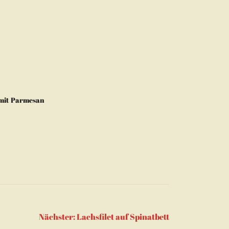
 mit Parmesan
Nächster:
Lachsfilet auf Spinatbett