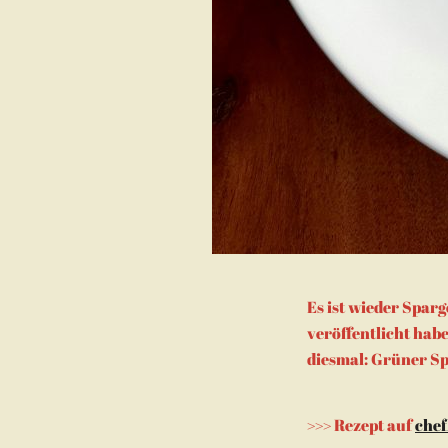
Es ist wieder Spar
veröffentlicht hab
diesmal: Grüner Sp
>>> Rezept auf
chef