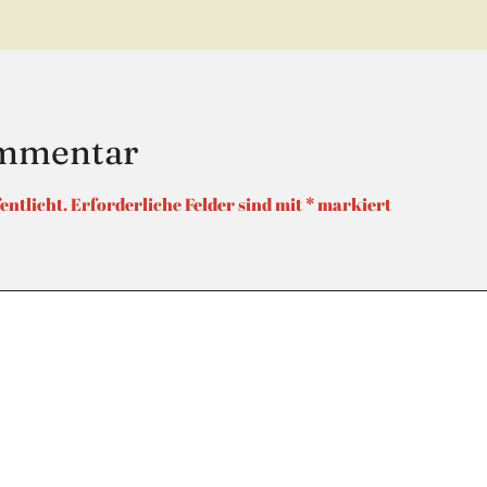
net)
ommentar
entlicht.
Erforderliche Felder sind mit
*
markiert