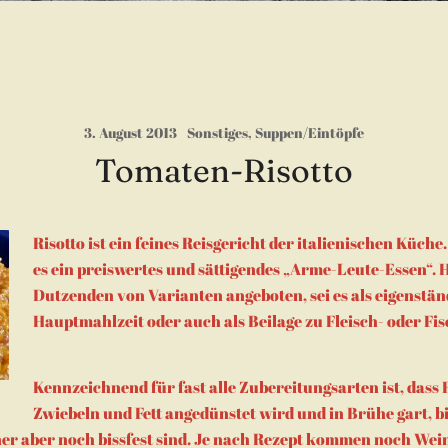
3. August 2013
Sonstiges
,
Suppen/Eintöpfe
Tomaten-Risotto
Risotto ist ein feines Reisgericht der italienischen Küch
es ein preiswertes und sättigendes „Arme-Leute-Essen“. H
Dutzenden von Varianten angeboten, sei es als eigenstän
Hauptmahlzeit oder auch als Beilage zu Fleisch- oder Fi
Kennzeichnend für fast alle Zubereitungsarten ist, dass
Zwiebeln und Fett angedünstet wird und in Brühe gart, bi
ner aber noch bissfest sind. Je nach Rezept kommen noch Wein,