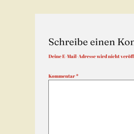
geöff
Schreibe einen K
Deine E-Mail-Adresse wird nicht veröff
Kommentar
*