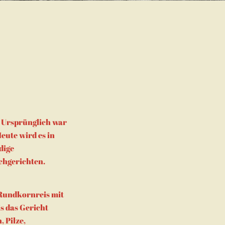
e. Ursprünglich war
eute wird es in
dige
schgerichten.
 Rundkornreis mit
s das Gericht
 Pilze,