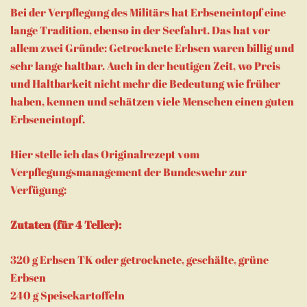
Bei der Verpflegung des Militärs hat Erbseneintopf eine
lange Tradition, ebenso in der Seefahrt. Das hat vor
allem zwei Gründe: Getrocknete Erbsen waren billig und
sehr lange haltbar. Auch in der heutigen Zeit, wo Preis
und Haltbarkeit nicht mehr die Bedeutung wie früher
haben, kennen und schätzen viele Menschen einen guten
Erbseneintopf.
Hier stelle ich das Originalrezept vom
Verpflegungsmanagement der Bundeswehr zur
Verfügung:
Zutaten (für 4 Teller):
320 g Erbsen TK oder getrocknete, geschälte, grüne
Erbsen
240 g Speisekartoffeln