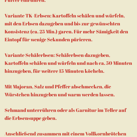
Pulver einrühren.
Variante TK-Erbsen: Kartoffeln schälen und würfeln,
mit den Erbsen dazugeben und bis zur gewünschten
Konsistenz (ca. 25 Min.) garen. Für mehr Sämigkeit den
Eintopf für wenige Sekunden pürieren.
Variante Schälerbsen: Schälerbsen dazugeben,
Kartoffeln schälen und würfeln und nach ca. 50 Minuten
hinzugeben, für weitere 15 Minuten köcheln.
Mit Majoran, Salz und Pfeffer abschmecken, die
Würstchen hinzugeben und warm werden lassen.
Schmand unterrühren oder als Garnitur im Teller auf
die Erbsensuppe geben.
Anschließend zusammen mit einem Vollkornbrötchen