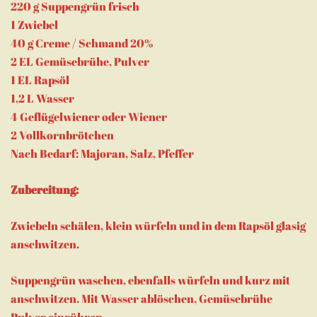
220 g Suppengrün frisch
1 Zwiebel
40 g Creme / Schmand 20%
2 EL Gemüsebrühe, Pulver
1 EL Rapsöl
1,2 L Wasser
4 Geflügelwiener oder Wiener
2 Vollkornbrötchen
Nach Bedarf: Majoran, Salz, Pfeffer
Zubereitung:
Zwiebeln schälen, klein würfeln und in dem Rapsöl glasig
anschwitzen.
Suppengrün waschen, ebenfalls würfeln und kurz mit
anschwitzen. Mit Wasser ablöschen, Gemüsebrühe