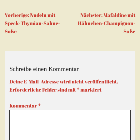
geöffnet)
geöffnet)
senden
(Wird
in
neuem
Beitragsnavigation
Vorherige:
Nudeln mit
Nächster:
Mafaldine mit
Fenster
geöffnet)
Speck-Thymian-Sahne-
Hähnchen-Champignon-
Soße
Soße
Schreibe einen Kommentar
Deine E-Mail-Adresse wird nicht veröffentlicht.
Erforderliche Felder sind mit
*
markiert
Kommentar
*