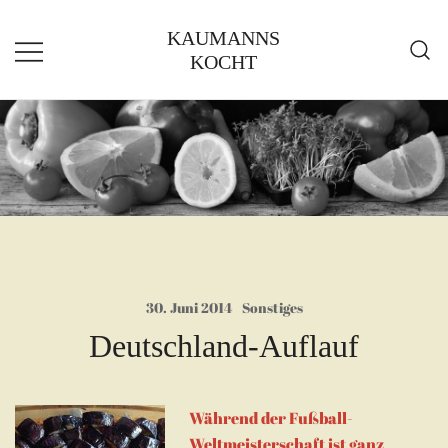
Zum
KAUMANNS
Inhalt
KOCHT
springen
30. Juni 2014
Sonstiges
Deutschland-Auflauf
Während der Fußball-
Weltmeisterschaft ist ganz