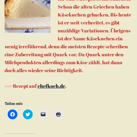
Schon die alten Griechen haben
Käsekuchen gebacken. Bis heute
ist er weit verbreitet, es gibt
unzählige Variationen. Übrigens
ist der Name Käsekuchen ein
wenig irreführend, denn die meisten Rezepte schreiben
eine Zubereitung mit Quark vor. Da Quark unter den
Milchprodukten allerdings zum Käse zählt, hat dann
doch alles wieder seine Richtigkeit.
>>> Rezept auf
chefkoch.de
.
Teilen mit:
Klick,
Klick,
Klicken,
Klicken
um
um
um
zum
auf
über
einem
Ausdrucken
Facebook
Twitter
Freund
(Wird
zu
zu
einen
in
teilen
teilen
Link
neuem