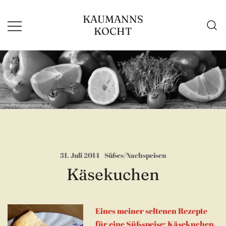
Zum
KAUMANNS
Inhalt
KOCHT
springen
31. Juli 2014
Süßes/Nachspeisen
Käsekuchen
Eines meiner seltenen Rezepte
für eine Süßspeise: Käsekuchen.