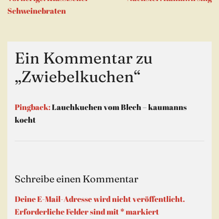
Fenster
geöffnet)
Schweinebraten
Ein Kommentar zu
„
Zwiebelkuchen
“
Pingback:
Lauchkuchen vom Blech – kaumanns
kocht
Schreibe einen Kommentar
Deine E-Mail-Adresse wird nicht veröffentlicht.
Erforderliche Felder sind mit
*
markiert