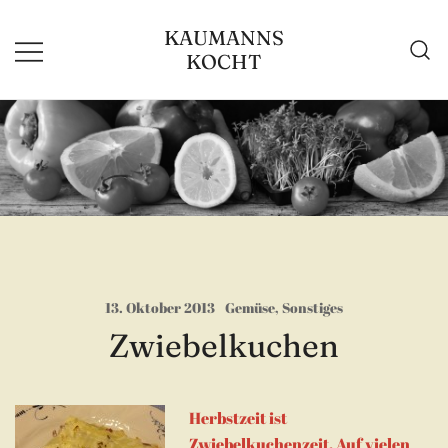
Zum
KAUMANNS
Inhalt
KOCHT
springen
13. Oktober 2013
Gemüse
,
Sonstiges
Zwiebelkuchen
Herbstzeit ist
Zwiebelkuchenzeit. Auf vielen