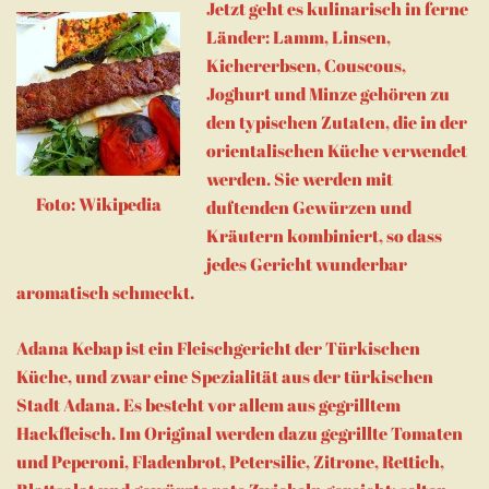
Jetzt geht es kulinarisch in ferne
Länder: Lamm, Linsen,
Kichererbsen, Couscous,
Joghurt und Minze gehören zu
den typischen Zutaten, die in der
orientalischen Küche verwendet
werden. Sie werden mit
Foto: Wikipedia
duftenden Gewürzen und
Kräutern kombiniert, so dass
jedes Gericht wunderbar
aromatisch schmeckt.
Adana Kebap ist ein Fleischgericht der Türkischen
Küche, und zwar eine Spezialität aus der türkischen
Stadt Adana. Es besteht vor allem aus gegrilltem
Hackfleisch. Im Original werden dazu gegrillte Tomaten
und Peperoni, Fladenbrot, Petersilie, Zitrone, Rettich,