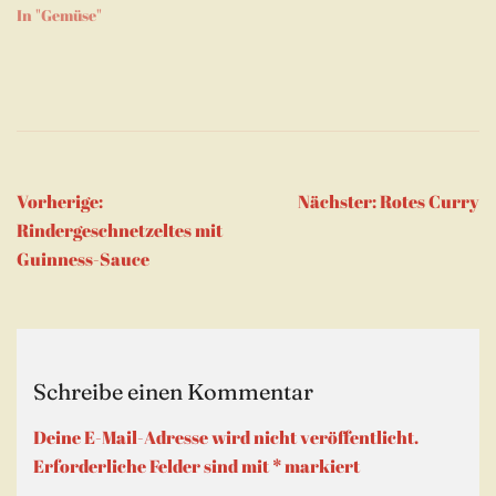
In "Gemüse"
Beitragsnavigation
Vorherige:
Nächster:
Rotes Curry
Rindergeschnetzeltes mit
Guinness-Sauce
Schreibe einen Kommentar
Deine E-Mail-Adresse wird nicht veröffentlicht.
Erforderliche Felder sind mit
*
markiert