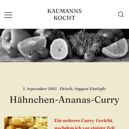
Zum
KAUMANNS
Inhalt
KOCHT
springen
1. September 2014
Fleisch
,
Suppen/Eintöpfe
Hähnchen-Ananas-Curry
Ein weiteres Curry-Gericht,
nachdem ich vor einiger Zeit