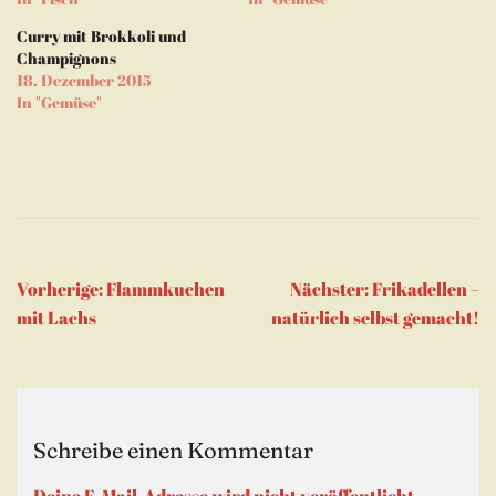
in
neuem
Fenster
Curry mit Brokkoli und
geöffnet)
Champignons
18. Dezember 2015
In "Gemüse"
Beitragsnavigation
Vorherige:
Flammkuchen
Nächster:
Frikadellen –
mit Lachs
natürlich selbst gemacht!
Schreibe einen Kommentar