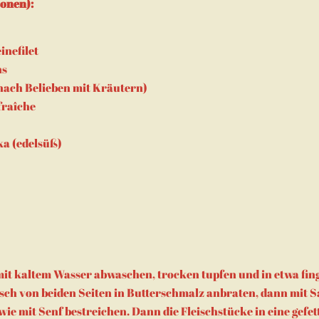
sonen):
nefilet
ns
nach Belieben mit Kräutern)
fraîche
ika (edelsüß)
mit kaltem Wasser abwaschen, trocken tupfen und in etwa fin
isch von beiden Seiten in Butterschmalz anbraten, dann mit Sa
ie mit Senf bestreichen. Dann die Fleischstücke in eine gefet