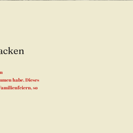
backen
em
mmen habe. Dieses
amilienfeiern, so