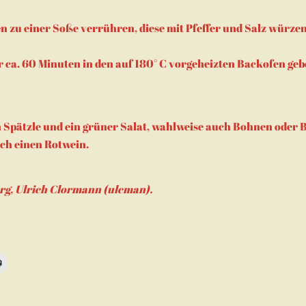
en zu einer Soße verrühren, diese mit Pfeffer und Salz würze
r ca. 60 Minuten in den auf 180° C vorgeheizten Backofen geb
n Spätzle und ein grüner Salat, wahlweise auch Bohnen oder 
ch einen Rotwein.
org, Ulrich Clormann (ulcman).
n,
Klicken
zum
m
Ausdrucken
d
(Wird
in
neuem