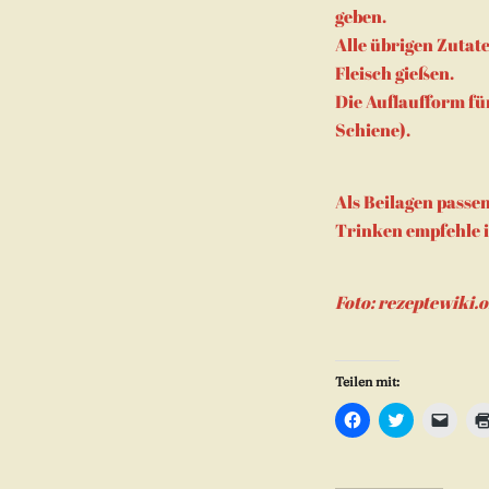
geben.
Alle übrigen Zutat
Fleisch gießen.
Die Auflaufform fü
Schiene).
Als Beilagen passe
Trinken empfehle i
Foto: rezeptewiki.
Teilen mit:
Klick,
Klick,
Klicke
um
um
um
auf
über
eine
Facebook
Twitter
Freun
zu
zu
einen
teilen
teilen
Link