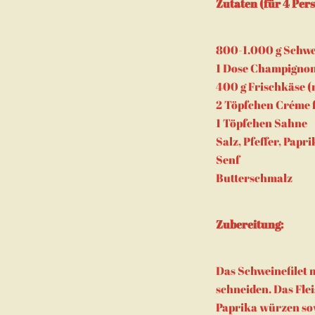
Zutaten (für 4 Per
800-1.000 g Schwei
1 Dose Champigno
400 g Frischkäse (
2 Töpfchen Créme 
1 Töpfchen Sahne
Salz, Pfeffer, Papr
Senf
Butterschmalz
Zubereitung:
Das Schweinefilet 
schneiden. Das Fle
Paprika würzen sow