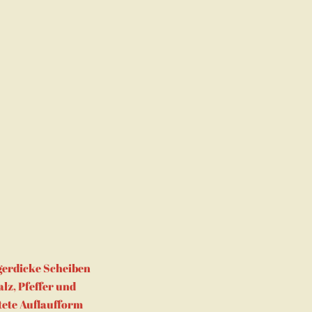
gerdicke Scheiben
lz, Pfeffer und
tete Auflaufform