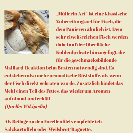
„Müllerin Art“ ist eine klassische
Zubereitungsart für Fisch, die
dem Panieren ähnlich ist. Dem
sehr eiweißreichen Fisch werden
dabei auf der Oberfläche
Kohlenhydrate hinzugefügt, die
für die geschmacksbildende
Maillard-Reaktion beim Braten notwendig sind. Es
entstehen also mehr aromatische Röststoffe, als wenn
der Fisch direkt gebraten würde. Zusätzlich bindet das
Mehl einen Teil des Fettes, das wiederum Aromen
aufnimmt und erhält.
(Quelle: Wikipedia)
Als Beilage zu den Forellenfilets empfehle ich
Salzkartoffeln oder Weißbrot/Baguette.