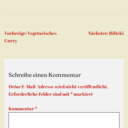
Beitragsnavigation
Vorherige:
Vegetarisches
Nächster:
Bifteki
Curry
Schreibe einen Kommentar
Deine E-Mail-Adresse wird nicht veröffentlicht.
Erforderliche Felder sind mit
*
markiert
Kommentar
*