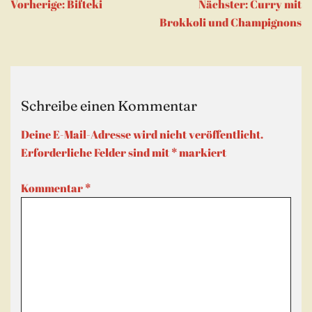
Beitragsnavigation
Vorherige:
Bifteki
Nächster:
Curry mit
Brokkoli und Champignons
Schreibe einen Kommentar
Deine E-Mail-Adresse wird nicht veröffentlicht.
Erforderliche Felder sind mit
*
markiert
Kommentar
*