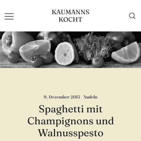
Zum
KAUMANNS
Inhalt
KOCHT
springen
9. Dezember 2015
Nudeln
Spaghetti mit
Champignons und
Walnusspesto