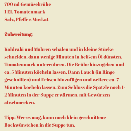
700 ml Gemüsebrühe
1 EL Tomatenmark
Salz, Pfeffer, Muskat
Zubereitung:
Kohlrabi und Möhren schälen und in kleine Stücke
schneiden, dann wenige Minuten in heißem Öl dünsten.
Tomatenmark unterrühren. Die Brühe hinzugeben und
ca. 5 Minuten köcheln lassen. Dann Lauch (in Ringe
geschnitten) und Erbsen hinzufügen und weitere ca. 7
Minuten köcheln lassen. Zum Schluss die Spätzle noch 1-
2 Minuten in der Suppe erwärmen, mit Gewürzen
abschmecken.
Tipp: Wer es mag, kann noch klein geschnittene
Bockwürstchen in die Suppe tun.