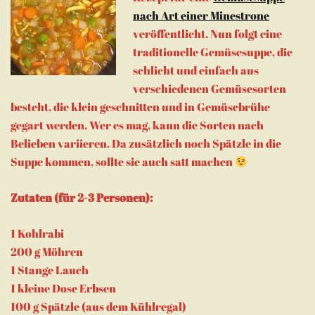
nach Art einer Minestrone
veröffentlicht. Nun folgt eine
traditionelle Gemüsesuppe, die
schlicht und einfach aus
verschiedenen Gemüsesorten
besteht, die klein geschnitten und in Gemüsebrühe
gegart werden. Wer es mag, kann die Sorten nach
Belieben variieren. Da zusätzlich noch Spätzle in die
Suppe kommen, sollte sie auch satt machen
Zutaten (für 2-3 Personen):
1 Kohlrabi
200 g Möhren
1 Stange Lauch
1 kleine Dose Erbsen
100 g Spätzle (aus dem Kühlregal)