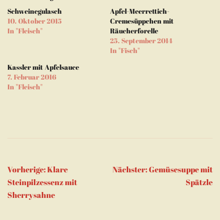
in
in
E-
geöffnet)
neuem
neuem
Mail
Schweinegulasch
Apfel-Meerrettich-
Fenster
Fenster
zu
geöffnet)
geöffnet)
senden
10. Oktober 2015
Cremesüppchen mit
(Wird
In "Fleisch"
Räucherforelle
in
neuem
25. September 2014
Fenster
In "Fisch"
geöffnet)
Kassler mit Apfelsauce
7. Februar 2016
In "Fleisch"
Beitragsnavigation
Vorherige:
Klare
Nächster:
Gemüsesuppe mit
Steinpilzessenz mit
Spätzle
Sherrysahne