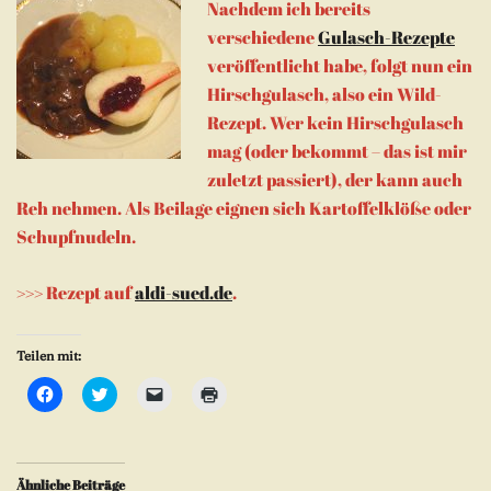
Nachdem ich bereits
verschiedene
Gulasch-Rezepte
veröffentlicht habe, folgt nun ein
Hirschgulasch, also ein Wild-
Rezept. Wer kein Hirschgulasch
mag (oder bekommt – das ist mir
zuletzt passiert), der kann auch
Reh nehmen. Als Beilage eignen sich Kartoffelklöße oder
Schupfnudeln.
>>> Rezept auf
aldi-sued.de
.
Teilen mit:
Klick,
Klick,
Klicken,
Klicken
um
um
um
zum
auf
über
einem
Ausdrucken
Facebook
Twitter
Freund
(Wird
zu
zu
einen
in
teilen
teilen
Link
neuem
(Wird
(Wird
per
Fenster
Ähnliche Beiträge